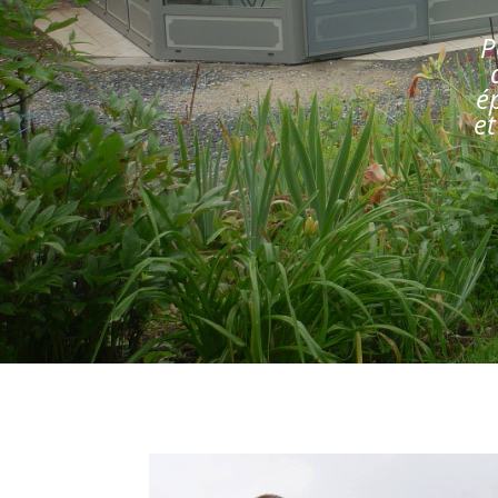
P
é
e