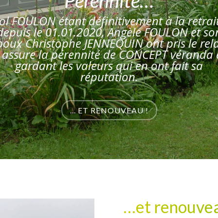
Pérennité…
ol FOULON étant définitivement à la retrai
depuis le 01.01.2020, Angèle FOULON et so
poux Christophe JENNEQUIN ont pris le rela
t assure la pérennité de CONCEPT véranda 
gardant les valeurs qui en ont fait sa
réputation.
... ET RENOUVEAU !
…et renouvea