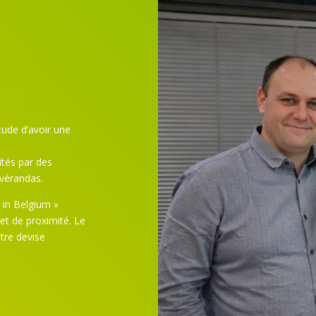
itude d’avoir une
aités par des
 vérandas.
 in Belgium »
 et de proximité. Le
tre devise