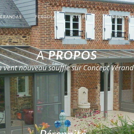
VÉRANDAS
PERGOLAS
STORES
MAIS ENCOR
A
PROPOS
 vent nouveau souffle sur Concept Vérand