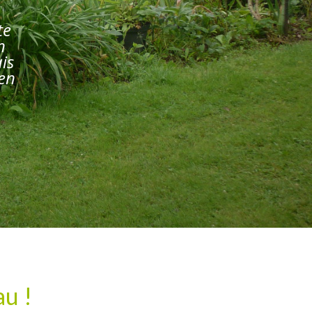
te
n
is
en
u !