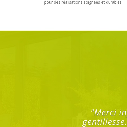
pour des réalisations soignées et durables.
Nous ne n
nouvelle vé
vie supplém
Vous avez t