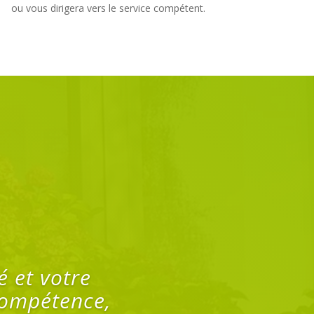
ou vous dirigera vers le service compétent.
er dans la
le espace de
 la cuisine.
e et proposé