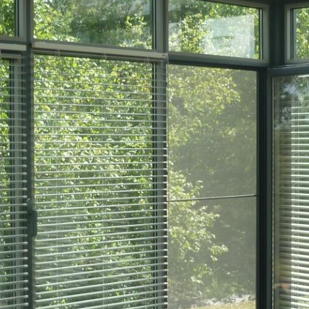
Confiez nous votre
projet.
Une entreprise régionale, c’est la garantie d’un juste prix, de
la fiabilité de la main d’oeuvre locale et de services
compétents.
DEMANDEZ UN DEVIS GRATUIT !