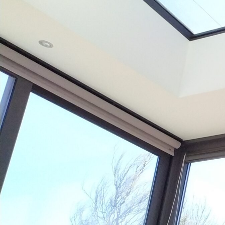
Confiez nous votre
projet
.
Une entreprise régionale, c’est la
garantie d’un juste prix, de la
fiabilité de la main d’oeuvre locale
et de services compétents.
NOUS CONTACTER