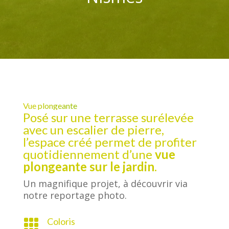
Vue plongeante
Posé sur une terrasse surélevée
avec un escalier de pierre,
l’espace créé permet de profiter
quotidiennement d’une
vue
plongeante sur le jardin
.
Un magnifique projet, à découvrir via
notre reportage photo.
Coloris
