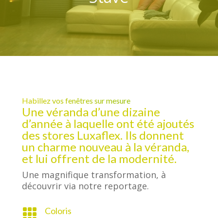
Habillez vos fenêtres sur mesure
Une véranda d’une dizaine
d’année à laquelle ont été ajoutés
des stores Luxaflex. Ils donnent
un charme nouveau à la véranda,
et lui offrent de la modernité.
Une magnifique transformation, à
découvrir via notre reportage.
Coloris
