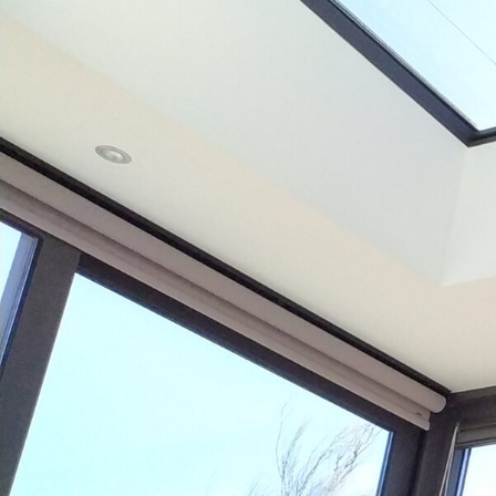
Confiez nous votre
projet
.
Une entreprise régionale, c’est la
garantie d’un juste prix, de la
fiabilité de la main d’oeuvre locale
et de services compétents.
NOUS CONTACTER