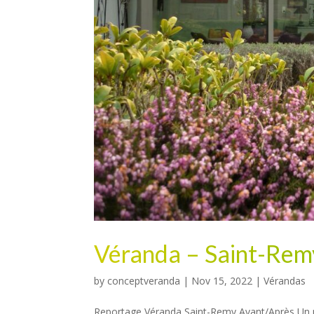
Véranda – Saint-Rem
by
conceptveranda
|
Nov 15, 2022
|
Vérandas
Reportage Véranda Saint-Remy Avant/Après Un n